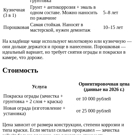
грунтовка
Грунт + антикоррозия + эмаль в
Кузнечная
одном составе. Можно наносить
5–8 лет
(3 в 1)
по ржавчине
Самая стойкая. Наносят в
Порошковая
10–15 лет
мастерской, нужен демонтаж
На кладбище чаще используют молотковую или кузнечную —
они дольше держатся и проще в нанесении. Порошковая —
идеальный вариант, но требует снятия ограды и покраски в
камере, что дороже.
Стоимость
Ориентировочная цена
Услуга
(данные на 2026 г.)
Покраска ограды (зачистка +
от 10 000 рублей
грунтовка + 2 слоя + краска)
Новая ограда (изготовление +
от 25 000 рублей
установка)
Цена зависит от размера конструкции, степени коррозии и
типа краски. Если металл сильно проржавел — зачистка